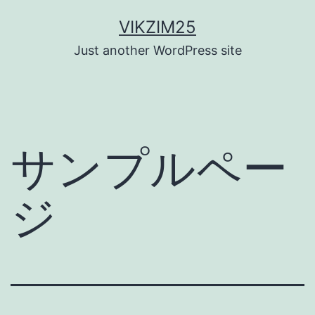
コ
VIKZIM25
ン
Just another WordPress site
テ
ン
ツ
へ
サンプルペー
ス
キ
ジ
ッ
プ